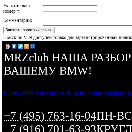
Укажите ваш
номер
*
:
Комментарий:
Заказать обратный звонок
Поиск по VIN доступен только для зарегистрированных пользо
MRZclub
НАША РАЗБОР
ВАШЕМУ BMW!
Разборка BMW
Обратная связь
Гарантия и возврат
Доставка
Ка
+7 (495) 763-16-04
ПН-ВС
+7 (916) 701-63-93
КРУГ